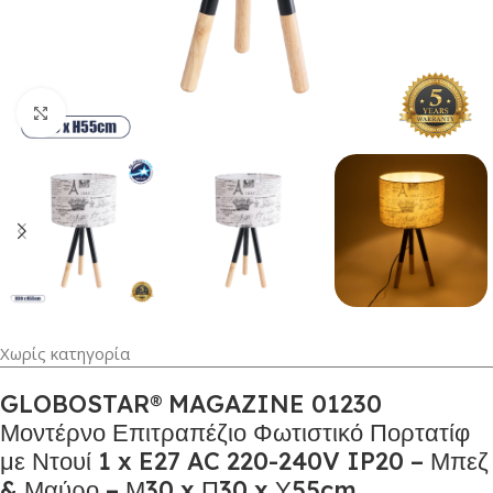
Κλικ για μεγέθυνση
Χωρίς κατηγορία
GLOBOSTAR® MAGAZINE 01230
Μοντέρνο Επιτραπέζιο Φωτιστικό Πορτατίφ
με Ντουί 1 x E27 AC 220-240V IP20 – Μπεζ
& Μαύρο – Μ30 x Π30 x Υ55cm