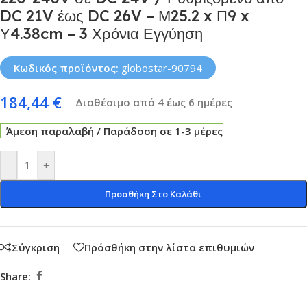
DC 21V έως DC 26V – Μ25.2 x Π9 x
Υ4.38cm – 3 Χρόνια Εγγύηση
Κωδικός προϊόντος:
globostar-90794
184,44
€
Διαθέσιμο από 4 έως 6 ημέρες
Άμεση παραλαβή / Παράδοση σε 1-3 μέρες
-
+
Προσθήκη Στο Καλάθι
Σύγκριση
Πρόσθήκη στην λίστα επιθυμιών
Share: