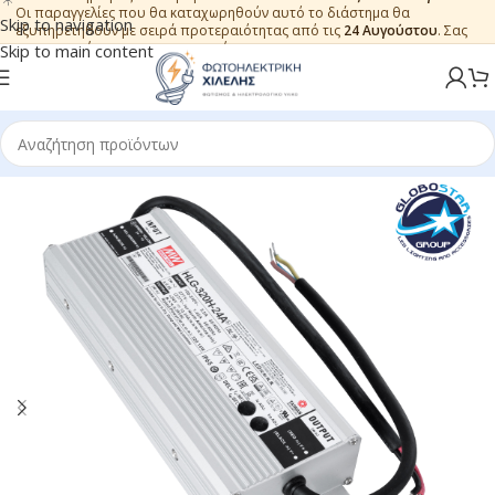
Οι παραγγελίες που θα καταχωρηθούν αυτό το διάστημα θα
Skip to navigation
εξυπηρετηθούν με σειρά προτεραιότητας από τις
24 Αυγούστου
. Σας
ευχαριστούμε για την εμπιστοσύνη.
Skip to main content