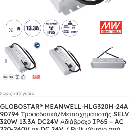
Κλικ για μεγέθυνση
Χωρίς κατηγορία
GLOBOSTAR® MEANWELL-HLG320H-24A
90794 Τροφοδοτικό/Μετασχηματιστής SELV
320W 13.3A DC24V Αδιάβροχο IP65 – AC
220-240V σε DC 24V / Ρυθμιζόμενο από