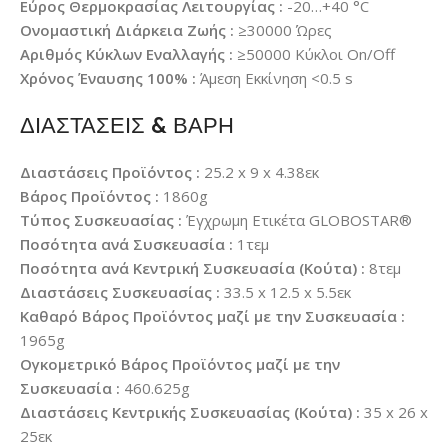
Εύρος Θερμοκρασίας Λειτουργίας :
-20…+40 °C
Ονομαστική Διάρκεια Ζωής :
≥30000 Ώρες
Αριθμός Κύκλων Εναλλαγής :
≥50000 Κύκλοι On/Off
Χρόνος Έναυσης 100% :
Άμεση Εκκίνηση <0.5 s
ΔΙΑΣΤΑΣΕΙΣ & ΒΑΡΗ
Διαστάσεις Προϊόντος :
25.2 x 9 x 4.38εκ
Βάρος Προϊόντος :
1860g
Τύπος Συσκευασίας :
Έγχρωμη Ετικέτα GLOBOSTAR®
Ποσότητα ανά Συσκευασία :
1τεμ
Ποσότητα ανά Κεντρική Συσκευασία (Κούτα) :
8τεμ
Διαστάσεις Συσκευασίας :
33.5 x 12.5 x 5.5εκ
Καθαρό Βάρος Προϊόντος μαζί με την Συσκευασία :
1965g
Ογκομετρικό Βάρος Προϊόντος μαζί με την
Συσκευασία :
460.625g
Διαστάσεις Κεντρικής Συσκευασίας (Κούτα) :
35 x 26 x
25εκ