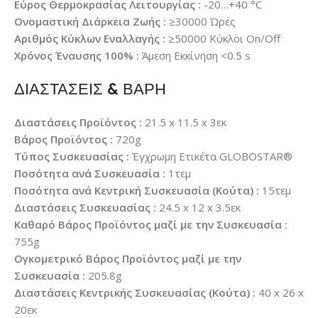
Εύρος Θερμοκρασίας Λειτουργίας :
-20…+40 °C
Ονομαστική Διάρκεια Ζωής :
≥30000 Ώρες
Αριθμός Κύκλων Εναλλαγής :
≥50000 Κύκλοι On/Off
Χρόνος Έναυσης 100% :
Άμεση Εκκίνηση <0.5 s
ΔΙΑΣΤΑΣΕΙΣ & ΒΑΡΗ
Διαστάσεις Προϊόντος :
21.5 x 11.5 x 3εκ
Βάρος Προϊόντος :
720g
Τύπος Συσκευασίας :
Έγχρωμη Ετικέτα GLOBOSTAR®
Ποσότητα ανά Συσκευασία :
1τεμ
Ποσότητα ανά Κεντρική Συσκευασία (Κούτα) :
15τεμ
Διαστάσεις Συσκευασίας :
24.5 x 12 x 3.5εκ
Καθαρό Βάρος Προϊόντος μαζί με την Συσκευασία :
755g
Ογκομετρικό Βάρος Προϊόντος μαζί με την
Συσκευασία :
205.8g
Διαστάσεις Κεντρικής Συσκευασίας (Κούτα) :
40 x 26 x
20εκ