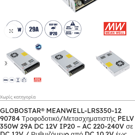
Κλικ για μεγέθυνση
Χωρίς κατηγορία
GLOBOSTAR® MEANWELL-LRS350-12
90784 Τροφοδοτικό/Μετασχηματιστής PELV
350W 29A DC 12V IP20 – AC 220-240V σε
DC 12V / Ρυθμιζόμενo από DC 10.2V έως