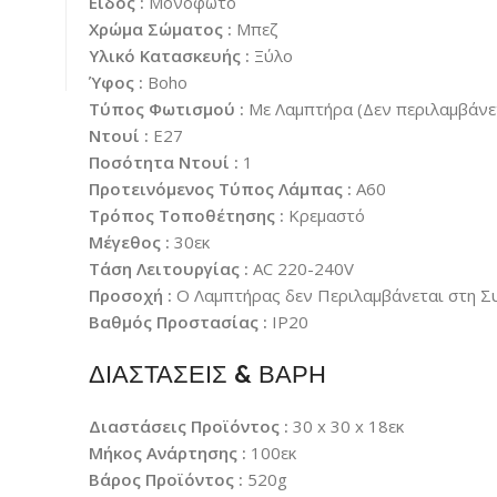
Είδος :
Μονόφωτο
Χρώμα Σώματος :
Μπεζ
Υλικό Κατασκευής :
Ξύλο
Ύφος :
Boho
Τύπος Φωτισμού :
Με Λαμπτήρα (Δεν περιλαμβάνε
Ντουί :
E27
Ποσότητα Ντουί :
1
Προτεινόμενος Τύπος Λάμπας :
A60
Τρόπος Τοποθέτησης :
Κρεμαστό
Μέγεθος :
30εκ
Τάση Λειτουργίας :
AC 220-240V
Προσοχή :
Ο Λαμπτήρας δεν Περιλαμβάνεται στη Σ
Βαθμός Προστασίας :
IP20
ΔΙΑΣΤΑΣΕΙΣ & ΒΑΡΗ
Διαστάσεις Προϊόντος :
30 x 30 x 18εκ
Μήκος Ανάρτησης :
100εκ
Βάρος Προϊόντος :
520g