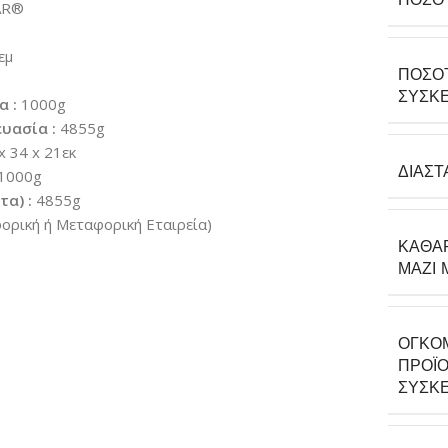
AR®
εμ
ΠΟΣΌ
ΣΥΣΚΕ
α :
1000g
υασία :
4855g
x 34 x 21εκ
ΔΙΑΣΤ
1000g
α) :
4855g
ρική ή Μεταφορική Εταιρεία)
ΚΑΘΑ
ΜΑΖΊ 
ΟΓΚΟ
ΠΡΟΪΌ
ΣΥΣΚΕ