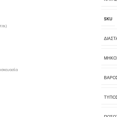
SKU
ται)
ΔΙΑΣΤ
ΜΉΚΟ
υσκευασία
ΒΆΡΟ
ΤΎΠΟ
ΠΟΣΌ