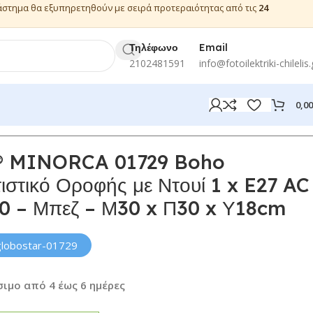
ιάστημα θα εξυπηρετηθούν με σειρά προτεραιότητας από τις
24
Τηλέφωνο
Email
2102481591
info@fotoilektriki-chilelis.
0,0
 MINORCA 01729 Boho
στικό Οροφής με Ντουί 1 x E27 AC
0 – Μπεζ – Μ30 x Π30 x Υ18cm
globostar-01729
ιμο από 4 έως 6 ημέρες