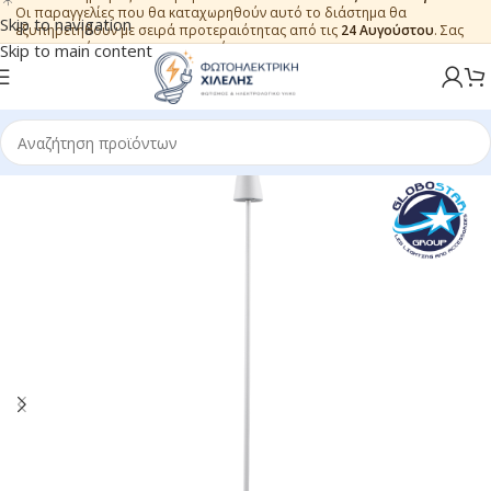
Οι παραγγελίες που θα καταχωρηθούν αυτό το διάστημα θα
Skip to navigation
εξυπηρετηθούν με σειρά προτεραιότητας από τις
24 Αυγούστου
. Σας
ευχαριστούμε για την εμπιστοσύνη.
Skip to main content