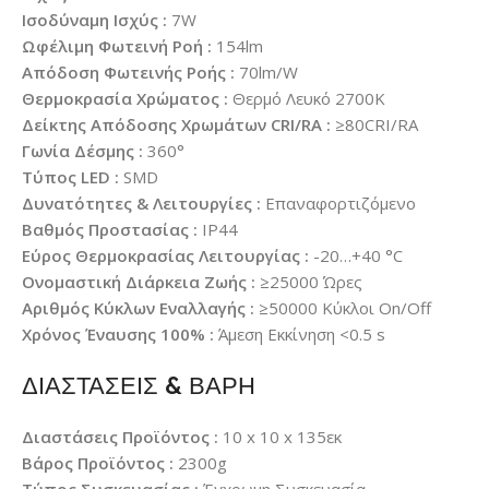
Ισοδύναμη Ισχύς :
7W
Ωφέλιμη Φωτεινή Ροή :
154lm
Απόδοση Φωτεινής Ροής :
70lm/W
Θερμοκρασία Χρώματος :
Θερμό Λευκό 2700K
Δείκτης Απόδοσης Χρωμάτων CRI/RA :
≥80CRI/RA
Γωνία Δέσμης :
360°
Τύπος LED :
SMD
Δυνατότητες & Λειτουργίες :
Επαναφορτιζόμενο
Βαθμός Προστασίας :
IP44
Εύρος Θερμοκρασίας Λειτουργίας :
-20…+40 °C
Ονομαστική Διάρκεια Ζωής :
≥25000 Ώρες
Αριθμός Κύκλων Εναλλαγής :
≥50000 Κύκλοι On/Off
Χρόνος Έναυσης 100% :
Άμεση Εκκίνηση <0.5 s
ΔΙΑΣΤΑΣΕΙΣ & ΒΑΡΗ
Διαστάσεις Προϊόντος :
10 x 10 x 135εκ
Βάρος Προϊόντος :
2300g