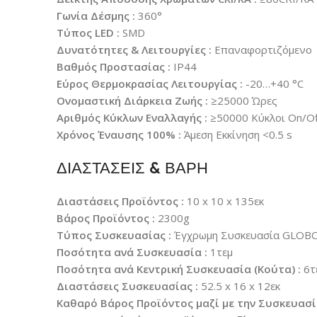
Γωνία Δέσμης :
360°
Τύπος LED :
SMD
Δυνατότητες & Λειτουργίες :
Επαναφορτιζόμενο
Βαθμός Προστασίας :
IP44
Εύρος Θερμοκρασίας Λειτουργίας :
-20…+40 °C
Ονομαστική Διάρκεια Ζωής :
≥25000 Ώρες
Αριθμός Κύκλων Εναλλαγής :
≥50000 Κύκλοι On/Of
Χρόνος Έναυσης 100% :
Άμεση Εκκίνηση <0.5 s
ΔΙΑΣΤΑΣΕΙΣ & ΒΑΡΗ
Διαστάσεις Προϊόντος :
10 x 10 x 135εκ
Βάρος Προϊόντος :
2300g
Τύπος Συσκευασίας :
Έγχρωμη Συσκευασία GLO
Ποσότητα ανά Συσκευασία :
1τεμ
Ποσότητα ανά Κεντρική Συσκευασία (Κούτα) :
6τ
Διαστάσεις Συσκευασίας :
52.5 x 16 x 12εκ
Καθαρό Βάρος Προϊόντος μαζί με την Συσκευασί