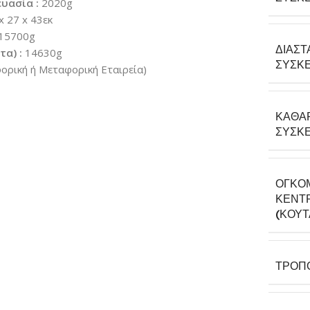
υασία :
2020g
x 27 x 43εκ
15700g
ΔΙΑΣΤ
α) :
14630g
ΣΥΣΚΕ
ρική ή Μεταφορική Εταιρεία)
ΚΑΘΑ
ΣΥΣΚΕ
ΟΓΚΟ
ΚΕΝΤΡ
(ΚΟΎΤ
ΤΡΌΠ