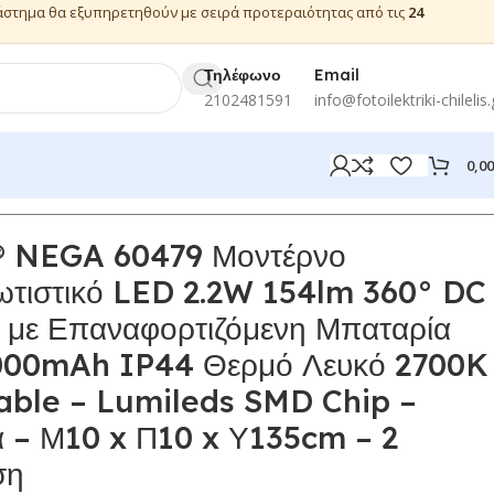
ιάστημα θα εξυπηρετηθούν με σειρά προτεραιότητας από τις
24
Τηλέφωνο
Email
2102481591
info@fotoilektriki-chilelis.
0,0
NEGA 60479 Μοντέρνο
ωτιστικό LED 2.2W 154lm 360° DC
 με Επαναφορτιζόμενη Μπαταρία
4000mAh IP44 Θερμό Λευκό 2700K
ble – Lumileds SMD Chip –
α – Μ10 x Π10 x Υ135cm – 2
ση