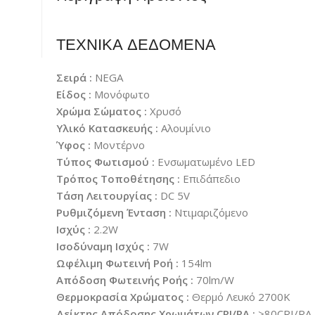
ΤΕΧΝΙΚΑ ΔΕΔΟΜΕΝΑ
Σειρά :
NEGA
Είδος :
Μονόφωτο
Χρώμα Σώματος :
Χρυσό
Υλικό Κατασκευής :
Αλουμίνιο
Ύφος :
Μοντέρνο
Τύπος Φωτισμού :
Ενσωματωμένο LED
Τρόπος Τοποθέτησης :
Επιδάπεδιο
Τάση Λειτουργίας :
DC 5V
Ρυθμιζόμενη Ένταση :
Ντιμαριζόμενο
Ισχύς :
2.2W
Ισοδύναμη Ισχύς :
7W
Ωφέλιμη Φωτεινή Ροή :
154lm
Απόδοση Φωτεινής Ροής :
70lm/W
Θερμοκρασία Χρώματος :
Θερμό Λευκό 2700K
Δείκτης Απόδοσης Χρωμάτων CRI/RA :
≥80CRI/RA