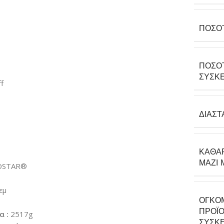
ΠΟΣΌ
ΠΟΣΌ
ΣΥΣΚΕ
f
ΔΙΑΣΤ
ΚΑΘΑ
ΜΑΖΊ 
BOSTAR®
εμ
ΟΓΚΟ
ΠΡΟΪΌ
α :
2517g
ΣΥΣΚΕ