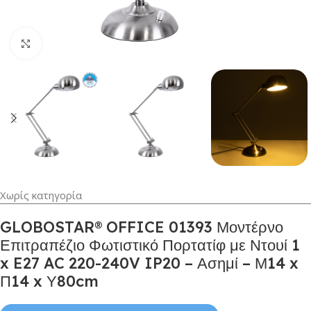
Κλικ για μεγέθυνση
Χωρίς κατηγορία
GLOBOSTAR® OFFICE 01393 Μοντέρνο
Επιτραπέζιο Φωτιστικό Πορτατίφ με Ντουί 1
x E27 AC 220-240V IP20 – Ασημί – Μ14 x
Π14 x Υ80cm