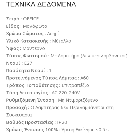
ΤΕΧΝΙΚΑ ΔΕΔΟΜΕΝΑ
Σειρά :
OFFICE
Είδος :
Μονόφωτο
Χρώμα Σώματος :
Ασημί
Υλικό Κατασκευής :
Μέταλλο
Ύφος :
Μοντέρνο
Τύπος Φωτισμού :
Με Λαμπτήρα (Δεν περιλαμβάνεται)
Ντουί :
E27
Ποσότητα Ντουί :
1
Προτεινόμενος Τύπος Λάμπας :
A60
Τρόπος Τοποθέτησης :
Επιτραπέζιο
Τάση Λειτουργίας :
AC 220-240V
Ρυθμιζόμενη Ένταση :
Μη Ντιμαριζόμενο
Προσοχή :
Ο Λαμπτήρας δεν Περιλαμβάνεται στη
Συσκευασία
Βαθμός Προστασίας :
IP20
Χρόνος Έναυσης 100% :
Άμεση Εκκίνηση <0.5 s