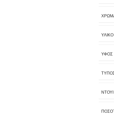
ΧΡΏΜ
ΥΛΙΚΌ
ΎΦΟΣ
ΤΎΠΟ
ΝΤΟΥΊ
ΠΟΣΌ