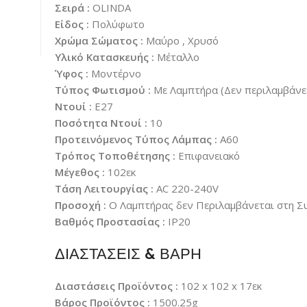
Σειρά :
OLINDA
Είδος :
Πολύφωτο
Χρώμα Σώματος :
Μαύρο , Χρυσό
Υλικό Κατασκευής :
Μέταλλο
Ύφος :
Μοντέρνο
Τύπος Φωτισμού :
Με Λαμπτήρα (Δεν περιλαμβάνε
Ντουί :
E27
Ποσότητα Ντουί :
10
Προτεινόμενος Τύπος Λάμπας :
A60
Τρόπος Τοποθέτησης :
Επιφανειακό
Μέγεθος :
102εκ
Τάση Λειτουργίας :
AC 220-240V
Προσοχή :
Ο Λαμπτήρας δεν Περιλαμβάνεται στη Σ
Βαθμός Προστασίας :
IP20
ΔΙΑΣΤΑΣΕΙΣ & ΒΑΡΗ
Διαστάσεις Προϊόντος :
102 x 102 x 17εκ
Βάρος Προϊόντος :
1500.25g