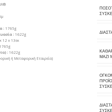
AR®
ΠΟΣΌ
ΣΥΣΚΕ
εμ
α :
1765g
ΔΙΑΣΤ
υασία :
1622g
x 12 x 13εκ
1765g
ΚΑΘΑ
α) :
1622g
ΜΑΖΊ 
ρική ή Μεταφορική Εταιρεία)
ΟΓΚΟ
ΠΡΟΪΌ
ΣΥΣΚΕ
ΔΙΑΣΤ
ΣΥΣΚΕ