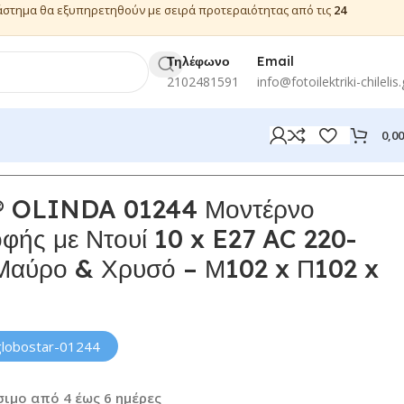
ιάστημα θα εξυπηρετηθούν με σειρά προτεραιότητας από τις
24
Τηλέφωνο
Email
2102481591
info@fotoilektriki-chilelis.
0,0
OLINDA 01244 Μοντέρνο
φής με Ντουί 10 x E27 AC 220-
Μαύρο & Χρυσό – Μ102 x Π102 x
globostar-01244
ιμο από 4 έως 6 ημέρες