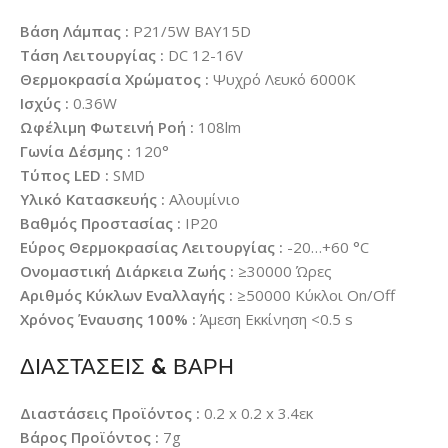
Βάση Λάμπας :
P21/5W BAY15D
Τάση Λειτουργίας :
DC 12-16V
Θερμοκρασία Χρώματος :
Ψυχρό Λευκό 6000K
Ισχύς :
0.36W
Ωφέλιμη Φωτεινή Ροή :
108lm
Γωνία Δέσμης :
120°
Τύπος LED :
SMD
Υλικό Κατασκευής :
Αλουμίνιο
Βαθμός Προστασίας :
IP20
Εύρος Θερμοκρασίας Λειτουργίας :
-20…+60 °C
Ονομαστική Διάρκεια Ζωής :
≥30000 Ώρες
Αριθμός Κύκλων Εναλλαγής :
≥50000 Κύκλοι On/Off
Χρόνος Έναυσης 100% :
Άμεση Εκκίνηση <0.5 s
ΔΙΑΣΤΑΣΕΙΣ & ΒΑΡΗ
Διαστάσεις Προϊόντος :
0.2 x 0.2 x 3.4εκ
Βάρος Προϊόντος :
7g