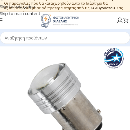
Οι παραγγελίες που θα καταχωρηθούν αυτό το διάστημα θα
Skip to navigation
εξυπηρετηθούν με σειρά προτεραιότητας από τις
24 Αυγούστου
. Σας
ευχαριστούμε για την εμπιστοσύνη.
Skip to main content