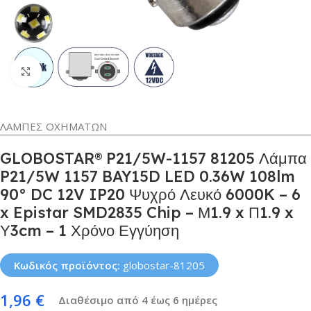
Κλικ για μεγέθυνση
ΛΑΜΠΕΣ ΟΧΗΜΑΤΩΝ
GLOBOSTAR® P21/5W-1157 81205 Λάμπα
P21/5W 1157 BAY15D LED 0.36W 108lm
90° DC 12V IP20 Ψυχρό Λευκό 6000K – 6
x Epistar SMD2835 Chip – Μ1.9 x Π1.9 x
Υ3cm – 1 Χρόνο Εγγύηση
Κωδικός προϊόντος:
globostar-81205
1,96
€
Διαθέσιμο από 4 έως 6 ημέρες