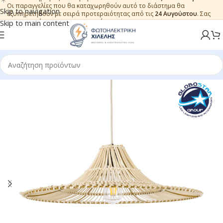
Οι παραγγελίες που θα καταχωρηθούν αυτό το διάστημα θα
Skip to navigation
εξυπηρετηθούν με σειρά προτεραιότητας από τις
24 Αυγούστου
. Σας
ευχαριστούμε για την εμπιστοσύνη.
Skip to main content