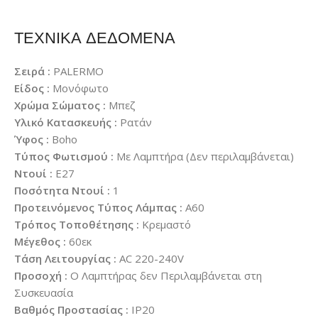
ΤΕΧΝΙΚΑ ΔΕΔΟΜΕΝΑ
Σειρά :
PALERMO
Είδος :
Μονόφωτο
Χρώμα Σώματος :
Μπεζ
Υλικό Κατασκευής :
Ρατάν
Ύφος :
Boho
Τύπος Φωτισμού :
Με Λαμπτήρα (Δεν περιλαμβάνεται)
Ντουί :
E27
Ποσότητα Ντουί :
1
Προτεινόμενος Τύπος Λάμπας :
A60
Τρόπος Τοποθέτησης :
Κρεμαστό
Μέγεθος :
60εκ
Τάση Λειτουργίας :
AC 220-240V
Προσοχή :
Ο Λαμπτήρας δεν Περιλαμβάνεται στη
Συσκευασία
Βαθμός Προστασίας :
IP20