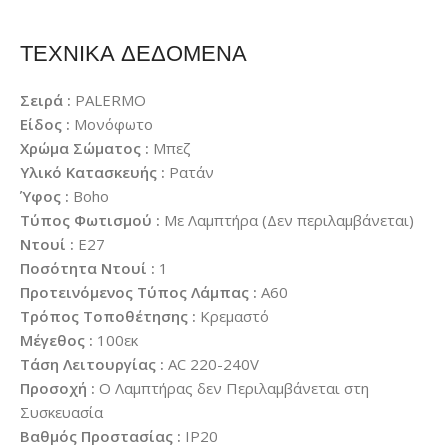
ΤΕΧΝΙΚΑ ΔΕΔΟΜΕΝΑ
Σειρά :
PALERMO
Είδος :
Μονόφωτο
Χρώμα Σώματος :
Μπεζ
Υλικό Κατασκευής :
Ρατάν
Ύφος :
Boho
Τύπος Φωτισμού :
Με Λαμπτήρα (Δεν περιλαμβάνεται)
Ντουί :
E27
Ποσότητα Ντουί :
1
Προτεινόμενος Τύπος Λάμπας :
A60
Τρόπος Τοποθέτησης :
Κρεμαστό
Μέγεθος :
100εκ
Τάση Λειτουργίας :
AC 220-240V
Προσοχή :
Ο Λαμπτήρας δεν Περιλαμβάνεται στη
Συσκευασία
Βαθμός Προστασίας :
IP20