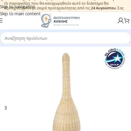
Οι παραγγελίες που θα καταχωρηθούν αυτό το διάστημα θα
Skip to navigation
εξυπηρετηθούν με σειρά προτεραιότητας από τις
24 Αυγούστου
. Σας
ευχαριστούμε για την εμπιστοσύνη.
Skip to main content