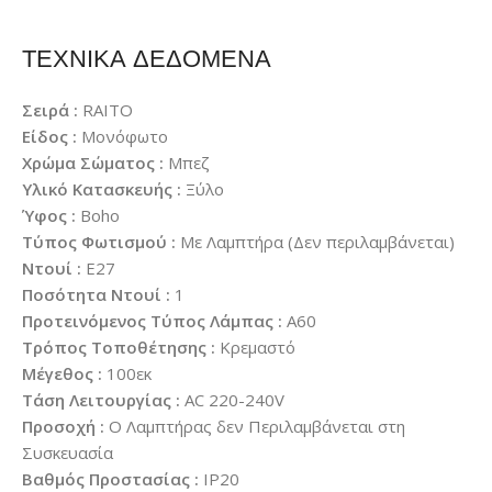
ΤΕΧΝΙΚΑ ΔΕΔΟΜΕΝΑ
Σειρά :
RAITO
Είδος :
Μονόφωτο
Χρώμα Σώματος :
Μπεζ
Υλικό Κατασκευής :
Ξύλο
Ύφος :
Boho
Τύπος Φωτισμού :
Με Λαμπτήρα (Δεν περιλαμβάνεται)
Ντουί :
E27
Ποσότητα Ντουί :
1
Προτεινόμενος Τύπος Λάμπας :
A60
Τρόπος Τοποθέτησης :
Κρεμαστό
Μέγεθος :
100εκ
Τάση Λειτουργίας :
AC 220-240V
Προσοχή :
Ο Λαμπτήρας δεν Περιλαμβάνεται στη
Συσκευασία
Βαθμός Προστασίας :
IP20