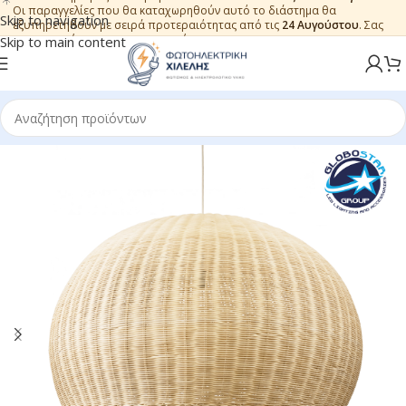
Οι παραγγελίες που θα καταχωρηθούν αυτό το διάστημα θα
Skip to navigation
εξυπηρετηθούν με σειρά προτεραιότητας από τις
24 Αυγούστου
. Σας
ευχαριστούμε για την εμπιστοσύνη.
Skip to main content