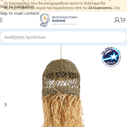
Οι παραγγελίες που θα καταχωρηθούν αυτό το διάστημα θα
Skip to navigation
εξυπηρετηθούν με σειρά προτεραιότητας από τις
24 Αυγούστου
. Σας
ευχαριστούμε για την εμπιστοσύνη.
Skip to main content