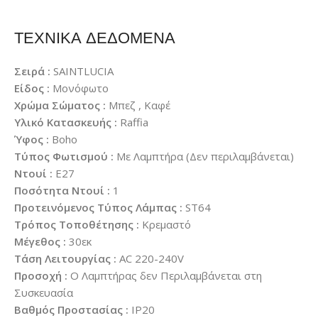
ΤΕΧΝΙΚΑ ΔΕΔΟΜΕΝΑ
Σειρά :
SAINTLUCIA
Είδος :
Μονόφωτο
Χρώμα Σώματος :
Μπεζ , Καφέ
Υλικό Κατασκευής :
Raffia
Ύφος :
Boho
Τύπος Φωτισμού :
Με Λαμπτήρα (Δεν περιλαμβάνεται)
Ντουί :
E27
Ποσότητα Ντουί :
1
Προτεινόμενος Τύπος Λάμπας :
ST64
Τρόπος Τοποθέτησης :
Κρεμαστό
Μέγεθος :
30εκ
Τάση Λειτουργίας :
AC 220-240V
Προσοχή :
Ο Λαμπτήρας δεν Περιλαμβάνεται στη
Συσκευασία
Βαθμός Προστασίας :
IP20