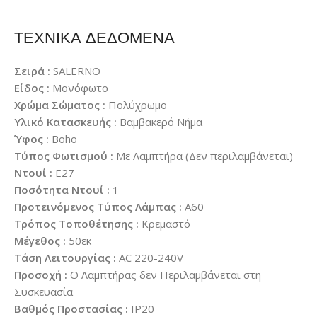
ΤΕΧΝΙΚΑ ΔΕΔΟΜΕΝΑ
Σειρά :
SALERNO
Είδος :
Μονόφωτο
Χρώμα Σώματος :
Πολύχρωμο
Υλικό Κατασκευής :
Βαμβακερό Νήμα
Ύφος :
Boho
Τύπος Φωτισμού :
Με Λαμπτήρα (Δεν περιλαμβάνεται)
Ντουί :
E27
Ποσότητα Ντουί :
1
Προτεινόμενος Τύπος Λάμπας :
A60
Τρόπος Τοποθέτησης :
Κρεμαστό
Μέγεθος :
50εκ
Τάση Λειτουργίας :
AC 220-240V
Προσοχή :
Ο Λαμπτήρας δεν Περιλαμβάνεται στη
Συσκευασία
Βαθμός Προστασίας :
IP20