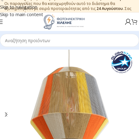
Οι παραγγελίες που θα καταχωρηθούν αυτό το διάστημα θα
Skip to navigation
εξυπηρετηθούν με σειρά προτεραιότητας από τις
24 Αυγούστου
. Σας
ευχαριστούμε για την εμπιστοσύνη.
Skip to main content