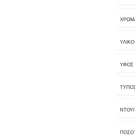
ΧΡΏΜ
ΥΛΙΚΌ
ΎΦΟΣ
ΤΎΠΟ
ΝΤΟΥΊ
ΠΟΣΌ