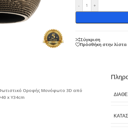
-
+
Σύγκριση
Πρόσθήκη στην λίστα
Πληρο
ό Φωτιστικό Οροφής Μονόφωτο 3D από
ΔΙΑΘ
Φ40 x Y34cm
ΚΑΤΑ