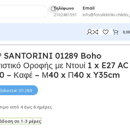
Τηλέφωνο
Email
2102481591
info@fotoilektriki-chilelis.
0,0
 SANTORINI 01289 Boho
στικό Οροφής με Ντουί 1 x E27 AC
0 – Καφέ – Μ40 x Π40 x Y35cm
globostar-01289
ιμο από 4 έως 6 ημέρες
δοση σε 1-3 μέρες