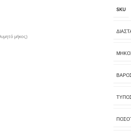
SKU
ΔΙΑΣΤ
θυμητό μήκος)
ΜΉΚΟ
ΒΆΡΟ
ΤΎΠΟ
ΠΟΣΌ