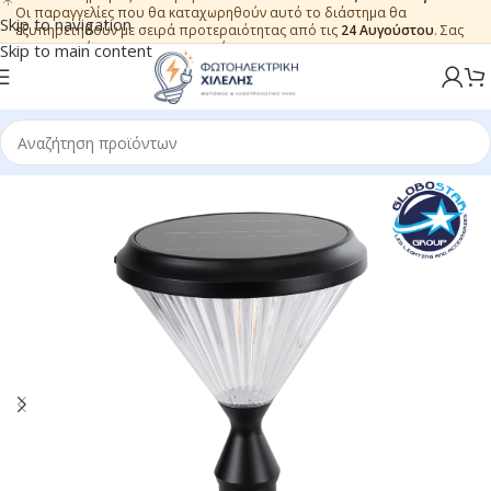
Οι παραγγελίες που θα καταχωρηθούν αυτό το διάστημα θα
Skip to navigation
εξυπηρετηθούν με σειρά προτεραιότητας από τις
24 Αυγούστου
. Σας
ευχαριστούμε για την εμπιστοσύνη.
Skip to main content