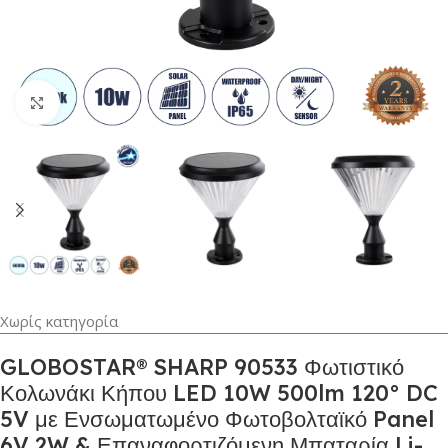
Κλικ για μεγέθυνση
Χωρίς κατηγορία
GLOBOSTAR® SHARP 90533 Φωτιστικό
Κολωνάκι Κήπου LED 10W 500lm 120° DC
5V με Ενσωματωμένο Φωτοβολταϊκό Panel
6V 2W & Επαναφορτιζόμενη Μπαταρία Li-