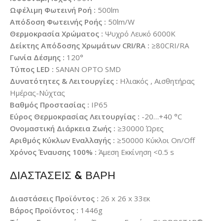
Ωφέλιμη Φωτεινή Ροή :
500lm
Απόδοση Φωτεινής Ροής :
50lm/W
Θερμοκρασία Χρώματος :
Ψυχρό Λευκό 6000K
Δείκτης Απόδοσης Χρωμάτων CRI/RA :
≥80CRI/RA
Γωνία Δέσμης :
120°
Τύπος LED :
SANAN OPTO SMD
Δυνατότητες & Λειτουργίες :
Ηλιακός , Αισθητήρας
Ημέρας-Νύχτας
Βαθμός Προστασίας :
IP65
Εύρος Θερμοκρασίας Λειτουργίας :
-20…+40 °C
Ονομαστική Διάρκεια Ζωής :
≥30000 Ώρες
Αριθμός Κύκλων Εναλλαγής :
≥50000 Κύκλοι On/Off
Χρόνος Έναυσης 100% :
Άμεση Εκκίνηση <0.5 s
ΔΙΑΣΤΑΣΕΙΣ & ΒΑΡΗ
Διαστάσεις Προϊόντος :
26 x 26 x 33εκ
Βάρος Προϊόντος :
1446g