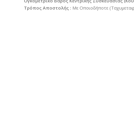
Ογκομετρικό Βάρος Κεντρικής Συσκευασίας (Κούτ
Τρόπος Αποστολής :
Με Οποιοδήποτε (Ταχυμεταφο