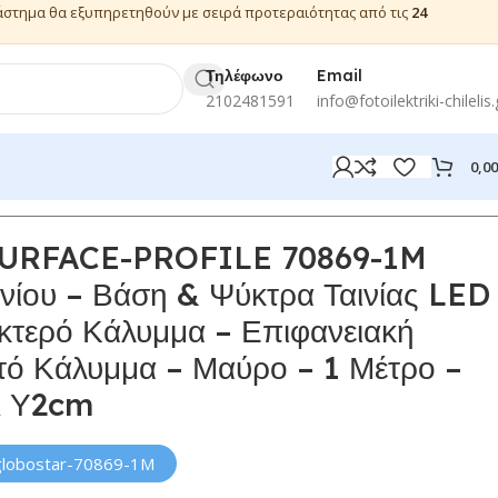
ιάστημα θα εξυπηρετηθούν με σειρά προτεραιότητας από τις
24
Τηλέφωνο
Email
2102481591
info@fotoilektriki-chilelis.
0,0
SURFACE-PROFILE 70869-1M
νίου – Βάση & Ψύκτρα Ταινίας LED
κτερό Κάλυμμα – Επιφανειακή
τό Κάλυμμα – Μαύρο – 1 Μέτρο –
x Υ2cm
globostar-70869-1M