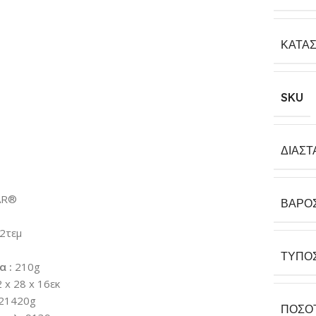
ΚΑΤΑ
SKU
ΔΙΑΣΤ
AR®
ΒΆΡΟ
2τεμ
ΤΎΠΟ
α :
210g
 x 28 x 16εκ
21420g
ΠΟΣΌ