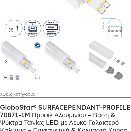
Κλικ για μεγέθυνση
Χωρίς κατηγορία
GloboStar® SURFACEPENDANT-PROFILE
70871-1M Προφίλ Αλουμινίου – Βάση &
Ψύκτρα Ταινίας LED με Λευκό Γαλακτερό
Κάλυμμα – Επιφανειακή & Κρεμαστή Χρήση