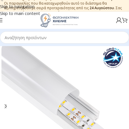
Οι παραγγελίες που θα καταχωρηθούν αυτό το διάστημα θα
Skip to navigation
εξυπηρετηθούν με σειρά προτεραιότητας από τις
24 Αυγούστου
. Σας
ευχαριστούμε για την εμπιστοσύνη.
Skip to main content