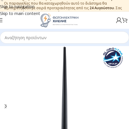
Οι παραγγελίες που θα καταχωρηθούν αυτό το διάστημα θα
Skip to navigation
εξυπηρετηθούν με σειρά προτεραιότητας από τις
24 Αυγούστου
. Σας
ευχαριστούμε για την εμπιστοσύνη.
Skip to main content