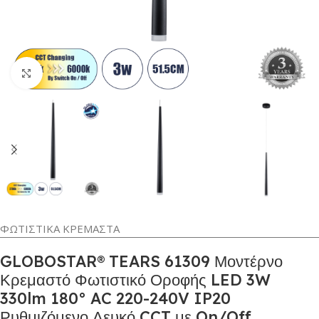
Κλικ για μεγέθυνση
ΦΩΤΙΣΤΙΚΑ ΚΡΕΜΑΣΤΑ
GLOBOSTAR® TEARS 61309 Μοντέρνο
Κρεμαστό Φωτιστικό Οροφής LED 3W
330lm 180° AC 220-240V IP20
Ρυθμιζόμενο Λευκό CCT με On/Off