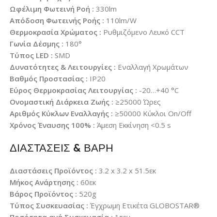
Ωφέλιμη Φωτεινή Ροή :
330lm
Απόδοση Φωτεινής Ροής :
110lm/W
Θερμοκρασία Χρώματος :
Ρυθμιζόμενο Λευκό CCT
Γωνία Δέσμης :
180°
Τύπος LED :
SMD
Δυνατότητες & Λειτουργίες :
Εναλλαγή Χρωμάτων
Βαθμός Προστασίας :
IP20
Εύρος Θερμοκρασίας Λειτουργίας :
-20…+40 °C
Ονομαστική Διάρκεια Ζωής :
≥25000 Ώρες
Αριθμός Κύκλων Εναλλαγής :
≥50000 Κύκλοι On/Off
Χρόνος Έναυσης 100% :
Άμεση Εκκίνηση <0.5 s
ΔΙΑΣΤΑΣΕΙΣ & ΒΑΡΗ
Διαστάσεις Προϊόντος :
3.2 x 3.2 x 51.5εκ
Μήκος Ανάρτησης :
60εκ
Βάρος Προϊόντος :
520g
Τύπος Συσκευασίας :
Έγχρωμη Ετικέτα GLOBOSTAR®