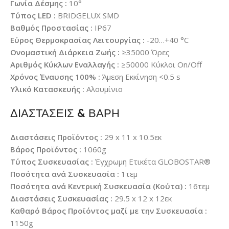
Γωνία Δέσμης :
10°
Τύπος LED :
BRIDGELUX SMD
Βαθμός Προστασίας :
IP67
Εύρος Θερμοκρασίας Λειτουργίας :
-20…+40 °C
Ονομαστική Διάρκεια Ζωής :
≥35000 Ώρες
Αριθμός Κύκλων Εναλλαγής :
≥50000 Κύκλοι On/Off
Χρόνος Έναυσης 100% :
Άμεση Εκκίνηση <0.5 s
Υλικό Κατασκευής :
Αλουμίνιο
ΔΙΑΣΤΑΣΕΙΣ & ΒΑΡΗ
Διαστάσεις Προϊόντος :
29 x 11 x 10.5εκ
Βάρος Προϊόντος :
1060g
Τύπος Συσκευασίας :
Έγχρωμη Ετικέτα GLOBOSTAR®
Ποσότητα ανά Συσκευασία :
1τεμ
Ποσότητα ανά Κεντρική Συσκευασία (Κούτα) :
16τεμ
Διαστάσεις Συσκευασίας :
29.5 x 12 x 12εκ
Καθαρό Βάρος Προϊόντος μαζί με την Συσκευασία :
1150g