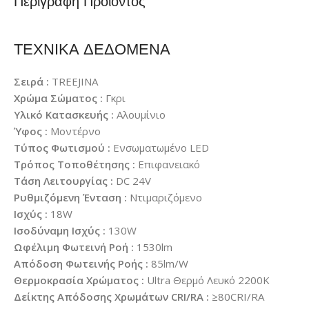
Περιγραφή Προϊόντος
ΤΕΧΝΙΚΑ ΔΕΔΟΜΕΝΑ
Σειρά :
TREEJINA
Χρώμα Σώματος :
Γκρι
Υλικό Κατασκευής :
Αλουμίνιο
Ύφος :
Μοντέρνο
Τύπος Φωτισμού :
Ενσωματωμένο LED
Τρόπος Τοποθέτησης :
Επιφανειακό
Τάση Λειτουργίας :
DC 24V
Ρυθμιζόμενη Ένταση :
Ντιμαριζόμενο
Ισχύς :
18W
Ισοδύναμη Ισχύς :
130W
Ωφέλιμη Φωτεινή Ροή :
1530lm
Απόδοση Φωτεινής Ροής :
85lm/W
Θερμοκρασία Χρώματος :
Ultra Θερμό Λευκό 2200K
Δείκτης Απόδοσης Χρωμάτων CRI/RA :
≥80CRI/RA