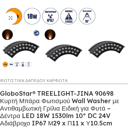
Κλικ για μεγέθυνση
ΦΩΤΙΣΤΙΚΑ ΔΑΠΕΔΟΥ ΚΑΡΦΩΤΑ
GloboStar® TREELIGHT-JINA 90698
Κυρτή Μπάρα Φωτισμού Wall Washer με
Αντιθαμβωτική Γρίλια Ειδική για Φυτά –
Δέντρα LED 18W 1530lm 10° DC 24V
Αδιάβροχο IP67 Μ29 x Π11 x Υ10.5cm