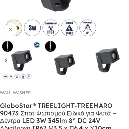
Κλικ για μεγέθυνση
WALL-WASHER
GloboStar® TREELIGHT-TREEMARO
90473 Σποτ Φωτισμού Ειδικό για Φυτά –
Δέντρα LED 3W 345lm 8° DC 24V
Αδιάβροχο IP67 Μ3.5 x Π6.4 x Υ10cm