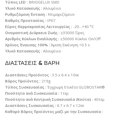
Τύπος LED :
BRIDGELUX SMD
Υλικό Κατασκευής :
Αλουμίνιο
Ρυθμιζόμενη Ένταση :
Ντιμαριζόμενο
Βαθμός Προστασίας :
IP67
Εύρος Θερμοκρασίας Λειτουργίας :
-20…+40 °C
Ονομαστική Διάρκεια Ζωής :
≥35000 Ώρες
Αριθμός Κύκλων Εναλλαγής :
≥50000 Κύκλοι On/Off
Χρόνος Έναυσης 100% :
Άμεση Εκκίνηση <0.5 s
Υλικό Κατασκευής :
Αλουμίνιο
ΔΙΑΣΤΑΣΕΙΣ & ΒΑΡΗ
Διαστάσεις Προϊόντος :
3.5 x 6.4 x 10εκ
Βάρος Προϊόντος :
219g
Τύπος Συσκευασίας :
Έγχρωμη Ετικέτα GLOBOSTAR®
Ποσότητα ανά Συσκευασία :
1τεμ
Ποσότητα ανά Κεντρική Συσκευασία (Κούτα) :
40τεμ
Διαστάσεις Συσκευασίας :
6.7 x 6.7 x 12εκ
Καθαρό Βάρος Προϊόντος μαζί με την Συσκευασία :