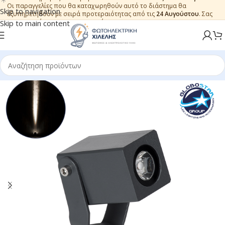
Οι παραγγελίες που θα καταχωρηθούν αυτό το διάστημα θα
Skip to navigation
εξυπηρετηθούν με σειρά προτεραιότητας από τις
24 Αυγούστου
. Σας
ευχαριστούμε για την εμπιστοσύνη.
Skip to main content