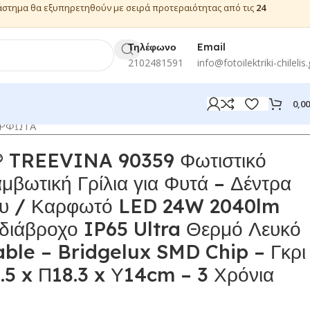
ιάστημα θα εξυπηρετηθούν με σειρά προτεραιότητας από τις
24
Τηλέφωνο
Email
2102481591
info@fotoilektriki-chilelis.
0,0
ΑΡΦΩΤΑ
TREEVINA 90359 Φωτιστικό
αμβωτική Γρίλια για Φυτά – Δέντρα
ου / Καρφωτό LED 24W 2040lm
διάβροχο IP65 Ultra Θερμό Λευκό
le – Bridgelux SMD Chip – Γκρι
.5 x Π18.3 x Υ14cm – 3 Χρόνια