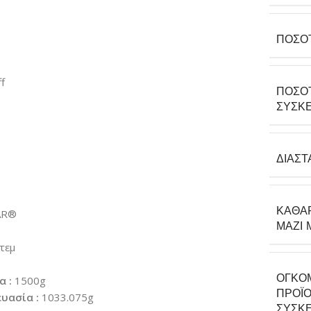
ΠΟΣΌ
f
ΠΟΣΌ
ΣΥΣΚΕ
ΔΙΑΣΤ
ΚΑΘΑ
AR®
ΜΑΖΊ 
τεμ
ΟΓΚΟ
α :
1500g
ΠΡΟΪΌ
υασία :
1033.075g
ΣΥΣΚΕ