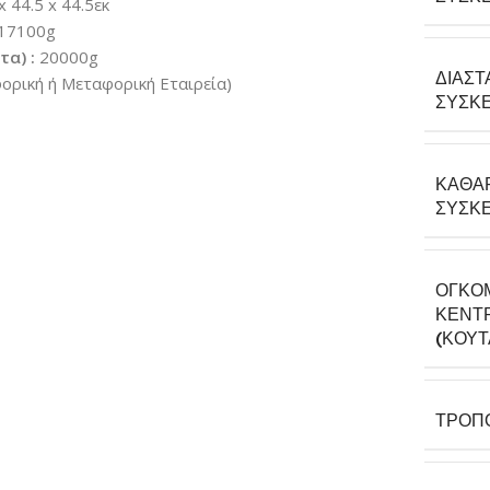
x 44.5 x 44.5εκ
17100g
α) :
20000g
ΔΙΑΣΤ
ρική ή Μεταφορική Εταιρεία)
ΣΥΣΚΕ
ΚΑΘΑ
ΣΥΣΚΕ
ΟΓΚΟ
ΚΕΝΤΡ
(ΚΟΎΤ
ΤΡΌΠ