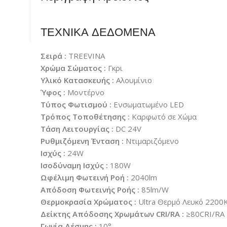
ΤΕΧΝΙΚΑ ΔΕΔΟΜΕΝΑ
Σειρά :
TREEVINA
Χρώμα Σώματος :
Γκρι
Υλικό Κατασκευής :
Αλουμίνιο
Ύφος :
Μοντέρνο
Τύπος Φωτισμού :
Ενσωματωμένο LED
Τρόπος Τοποθέτησης :
Καρφωτό σε Χώμα
Τάση Λειτουργίας :
DC 24V
Ρυθμιζόμενη Ένταση :
Ντιμαριζόμενο
Ισχύς :
24W
Ισοδύναμη Ισχύς :
180W
Ωφέλιμη Φωτεινή Ροή :
2040lm
Απόδοση Φωτεινής Ροής :
85lm/W
Θερμοκρασία Χρώματος :
Ultra Θερμό Λευκό 2200
Δείκτης Απόδοσης Χρωμάτων CRI/RA :
≥80CRI/RA
Γωνία Δέσμης :
10°