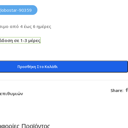
globostar-90359
ιμο από 4 έως 6 ημέρες
δοση σε 1-3 μέρες
Προσθήκη Στο Καλάθι
Share:
 επιθυμιών
φορίες Προϊόντος