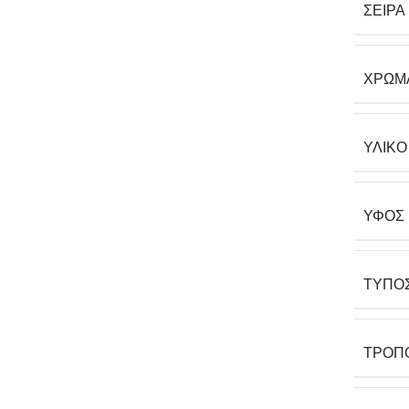
ΣΕΙΡΆ
ΧΡΏΜ
ΥΛΙΚΌ
ΎΦΟΣ
ΤΎΠΟ
ΤΡΌΠ