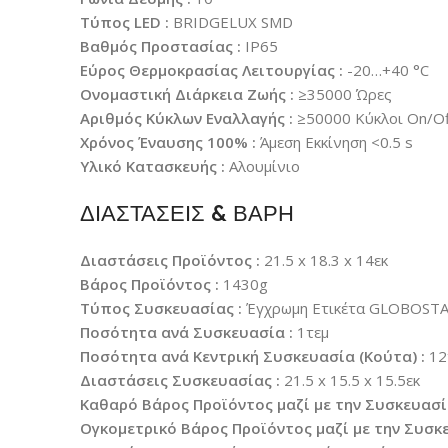
Τύπος LED :
BRIDGELUX SMD
Βαθμός Προστασίας :
IP65
Εύρος Θερμοκρασίας Λειτουργίας :
-20…+40 °C
Ονομαστική Διάρκεια Ζωής :
≥35000 Ώρες
Αριθμός Κύκλων Εναλλαγής :
≥50000 Κύκλοι On/Of
Χρόνος Έναυσης 100% :
Άμεση Εκκίνηση <0.5 s
Υλικό Κατασκευής :
Αλουμίνιο
ΔΙΑΣΤΑΣΕΙΣ & ΒΑΡΗ
Διαστάσεις Προϊόντος :
21.5 x 18.3 x 14εκ
Βάρος Προϊόντος :
1430g
Τύπος Συσκευασίας :
Έγχρωμη Ετικέτα GLOBOST
Ποσότητα ανά Συσκευασία :
1τεμ
Ποσότητα ανά Κεντρική Συσκευασία (Κούτα) :
12
Διαστάσεις Συσκευασίας :
21.5 x 15.5 x 15.5εκ
Καθαρό Βάρος Προϊόντος μαζί με την Συσκευασί
Ογκομετρικό Βάρος Προϊόντος μαζί με την Συσκε