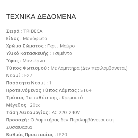
ΤΕΧΝΙΚΑ ΔΕΔΟΜΕΝΑ
Σειρά :
TRIBECA
Είδος :
Μονόφωτο
Χρώμα Σώματος :
Γκρι , Μαύρο
Υλικό Κατασκευής :
Τσιμέντο
Ύφος :
Μοντέρνο
Τύπος Φωτισμού :
Με Λαμπτήρα (Δεν περιλαμβάνεται)
Ντουί :
E27
Ποσότητα Ντουί :
1
Προτεινόμενος Τύπος Λάμπας :
ST64
Τρόπος Τοποθέτησης :
Κρεμαστό
Μέγεθος :
20εκ
Τάση Λειτουργίας :
AC 220-240V
Προσοχή :
Ο Λαμπτήρας δεν Περιλαμβάνεται στη
Συσκευασία
Βαθμός Προστασίας :
IP20