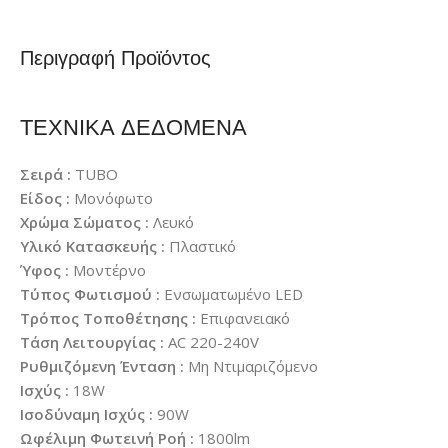
Περιγραφή Προϊόντος
ΤΕΧΝΙΚΑ ΔΕΔΟΜΕΝΑ
Σειρά :
TUBO
Είδος :
Μονόφωτο
Χρώμα Σώματος :
Λευκό
Υλικό Κατασκευής :
Πλαστικό
Ύφος :
Μοντέρνο
Τύπος Φωτισμού :
Ενσωματωμένο LED
Τρόπος Τοποθέτησης :
Επιφανειακό
Τάση Λειτουργίας :
AC 220-240V
Ρυθμιζόμενη Ένταση :
Μη Ντιμαριζόμενο
Ισχύς :
18W
Ισοδύναμη Ισχύς :
90W
Ωφέλιμη Φωτεινή Ροή :
1800lm