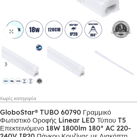
Κλικ για μεγέθυνση
Χωρίς κατηγορία
GloboStar® TUBO 60790 Γραμμικό
Φωτιστικό Οροφής Linear LED Τύπου T5
Επεκτεινόμενο 18W 1800lm 180° AC 220-
240V IP20 Πάγκου Κουζίνας με Διακόπτη