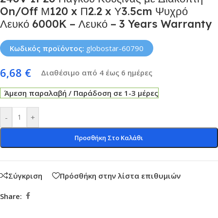
On/Off Μ120 x Π2.2 x Υ3.5cm Ψυχρό
Λευκό 6000K – Λευκό – 3 Years Warranty
Κωδικός προϊόντος:
globostar-60790
6,68
€
Διαθέσιμο από 4 έως 6 ημέρες
Άμεση παραλαβή / Παράδοση σε 1-3 μέρες
-
+
Προσθήκη Στο Καλάθι
Σύγκριση
Πρόσθήκη στην λίστα επιθυμιών
Share: