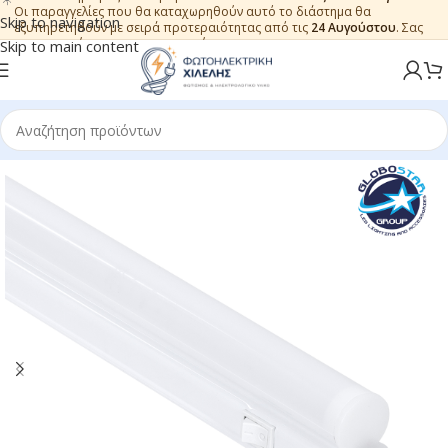
Οι παραγγελίες που θα καταχωρηθούν αυτό το διάστημα θα
Skip to navigation
εξυπηρετηθούν με σειρά προτεραιότητας από τις
24 Αυγούστου
. Σας
ευχαριστούμε για την εμπιστοσύνη.
Skip to main content