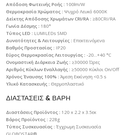
Απόδοση Φωτεινής Ροής :
100lm/W
Θερμοκρασία Χρώματος :
Ψυχρό Λευκό 6000K
Δείκτης Απόδοσης Χρωμάτων CRI/RA :
≥80CRI/RA
Γωνία Δέσμης :
180°
Τύπος LED :
LUMILEDs SMD
Δυνατότητες & Λειτουργίες :
Επεκτεινόμενα
Βαθμός Προστασίας :
IP20
Εύρος Θερμοκρασίας Λειτουργίας :
-20…+40 °C
Ονομαστική Διάρκεια Ζωής :
≥30000 Ώρες
Αριθμός Κύκλων Εναλλαγής :
≥50000 Κύκλοι On/Off
Χρόνος Έναυσης 100% :
Άμεση Εκκίνηση <0.5 s
Υλικό Κατασκευής :
Θερμοπλαστικό
ΔΙΑΣΤΑΣΕΙΣ & ΒΑΡΗ
Διαστάσεις Προϊόντος :
120 x 2.2 x 3.5εκ
Βάρος Προϊόντος :
228g
Τύπος Συσκευασίας :
Έγχρωμη Συσκευασία
GLOBOSTAR®