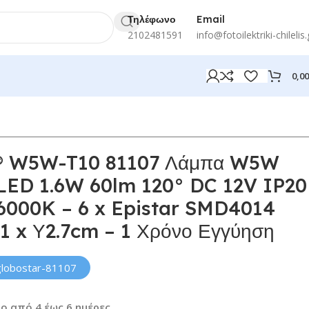
Τηλέφωνο
Email
2102481591
info@fotoilektriki-chilelis.
0,0
 W5W-T10 81107 Λάμπα W5W
LED 1.6W 60lm 120° DC 12V IP20
6000K – 6 x Epistar SMD4014
Π1 x Υ2.7cm – 1 Χρόνο Εγγύηση
globostar-81107
ο από 4 έως 6 ημέρες