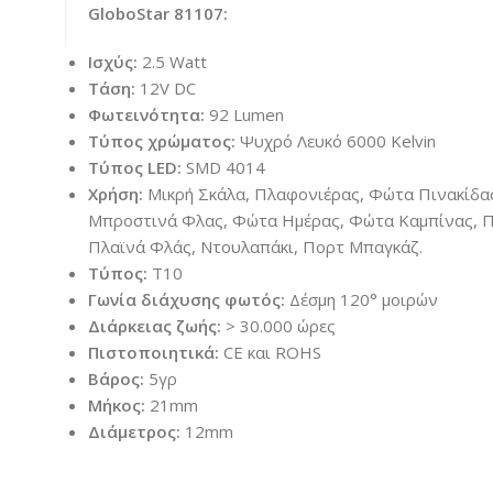
GloboStar 81107:
Ισχύς:
2.5 Watt
Τάση:
12V DC
Φωτεινότητα:
92 Lumen
Τύπος χ
ρώματος:
Ψυχρό Λευκό 6000 Κelvin
Τύπος LED:
SMD 4014
Χρήση:
Μικρή Σκάλα, Πλαφονιέρας, Φώτα Πινακίδα
Μπροστινά Φλας, Φώτα Ημέρας, Φώτα Καμπίνας, Π
Πλαϊνά Φλάς, Ντουλαπάκι, Πορτ Μπαγκάζ.
Τύπος:
T10
Γωνία διάχυσης φωτός:
Δέσμη 120° μοιρών
Διάρκειας ζωής:
> 30.000 ώρες
Πιστοποιητικά:
CE και ROHS
Βάρος:
5γρ
Μήκος:
21mm
Διάμετρος:
12mm