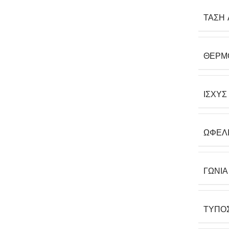
ΤΆΣΗ 
ΘΕΡΜ
ΙΣΧΎΣ
ΩΦΈΛ
ΓΩΝΊ
ΤΎΠΟ