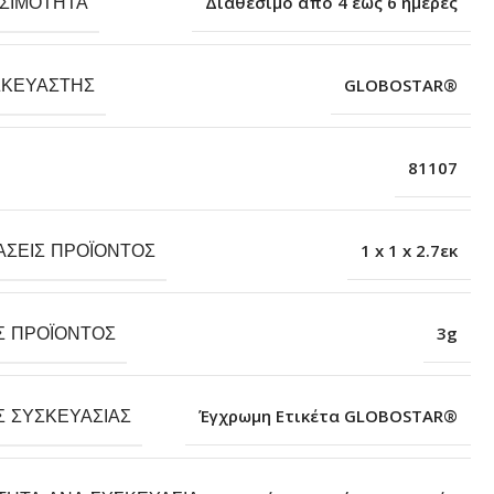
ΕΣΙΜΌΤΗΤΑ
Διαθέσιμο από 4 έως 6 ημέρες
ΣΚΕΥΑΣΤΉΣ
GLOBOSTAR®
81107
ΆΣΕΙΣ ΠΡΟΪΌΝΤΟΣ
1 x 1 x 2.7εκ
Σ ΠΡΟΪΌΝΤΟΣ
3g
Σ ΣΥΣΚΕΥΑΣΊΑΣ
Έγχρωμη Ετικέτα GLOBOSTAR®