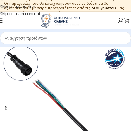
Οι παραγγελίες που θα καταχωρηθούν αυτό το διάστημα θα
Skip to navigation
εξυπηρετηθούν με σειρά προτεραιότητας από τις
24 Αυγούστου
. Σας
ευχαριστούμε για την εμπιστοσύνη.
Skip to main content