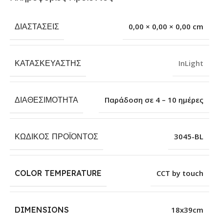
ΔΙΑΣΤΆΣΕΙΣ
0,00 × 0,00 × 0,00 cm
ΚΑΤΑΣΚΕΥΑΣΤΉΣ
InLight
ΔΙΑΘΕΣΙΜΌΤΗΤΑ
Παράδοση σε 4 – 10 ημέρες
ΚΩΔΙΚΌΣ ΠΡΟΪΌΝΤΟΣ
3045-BL
COLOR TEMPERATURE
CCT by touch
DIMENSIONS
18x39cm