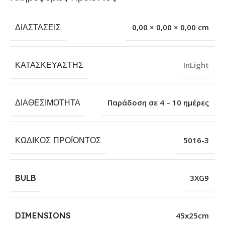
ΔΙΑΣΤΆΣΕΙΣ
0,00 × 0,00 × 0,00 cm
ΚΑΤΑΣΚΕΥΑΣΤΉΣ
InLight
ΔΙΑΘΕΣΙΜΌΤΗΤΑ
Παράδοση σε 4 – 10 ημέρες
ΚΩΔΙΚΌΣ ΠΡΟΪΌΝΤΟΣ
5016-3
BULB
3XG9
DIMENSIONS
45x25cm