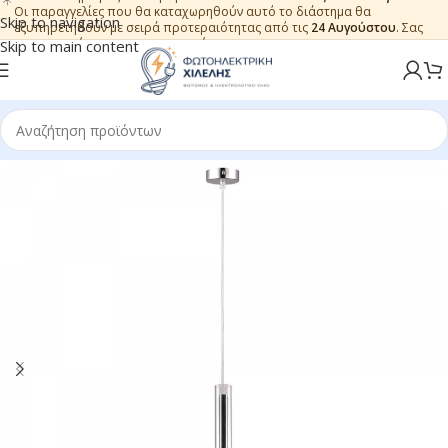
Οι παραγγελίες που θα καταχωρηθούν αυτό το διάστημα θα
Skip to navigation
εξυπηρετηθούν με σειρά προτεραιότητας από τις
24 Αυγούστου
. Σας
ευχαριστούμε για την εμπιστοσύνη.
Skip to main content