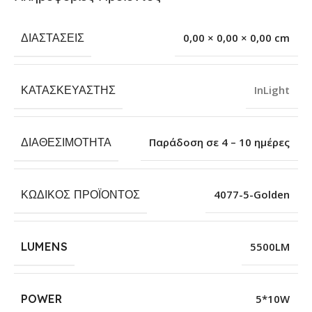
ΔΙΑΣΤΆΣΕΙΣ
0,00 × 0,00 × 0,00 cm
ΚΑΤΑΣΚΕΥΑΣΤΉΣ
InLight
ΔΙΑΘΕΣΙΜΌΤΗΤΑ
Παράδοση σε 4 – 10 ημέρες
ΚΩΔΙΚΌΣ ΠΡΟΪΌΝΤΟΣ
4077-5-Golden
LUMENS
5500LM
POWER
5*10W