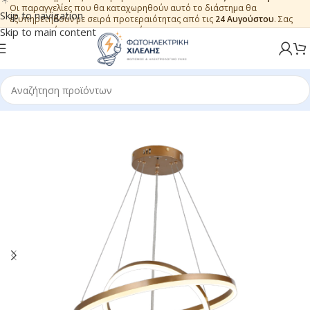
Οι παραγγελίες που θα καταχωρηθούν αυτό το διάστημα θα
Skip to navigation
εξυπηρετηθούν με σειρά προτεραιότητας από τις
24 Αυγούστου
. Σας
ευχαριστούμε για την εμπιστοσύνη.
Skip to main content