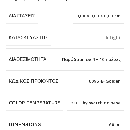
ΔΙΑΣΤΆΣΕΙΣ
0,00 × 0,00 × 0,00 cm
ΚΑΤΑΣΚΕΥΑΣΤΉΣ
InLight
ΔΙΑΘΕΣΙΜΌΤΗΤΑ
Παράδοση σε 4 – 10 ημέρες
ΚΩΔΙΚΌΣ ΠΡΟΪΌΝΤΟΣ
6095-B-Golden
COLOR TEMPERATURE
3CCT by switch on base
DIMENSIONS
60cm