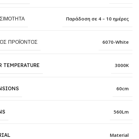
ΕΣΙΜΌΤΗΤΑ
Παράδοση σε 4 – 10 ημέρες
ΚΌΣ ΠΡΟΪΌΝΤΟΣ
6070-White
R TEMPERATURE
3000K
NSIONS
60cm
NS
560Lm
RIAL
Material