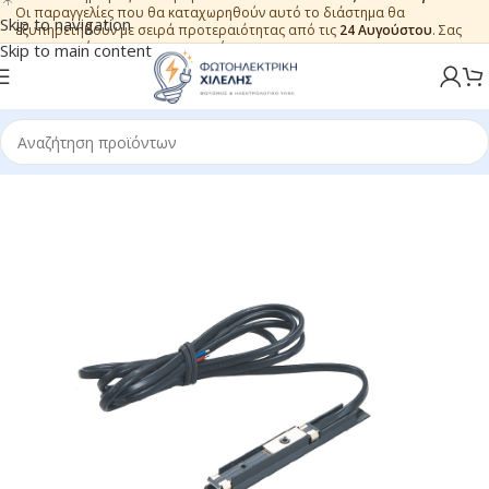
Οι παραγγελίες που θα καταχωρηθούν αυτό το διάστημα θα
Skip to navigation
εξυπηρετηθούν με σειρά προτεραιότητας από τις
24 Αυγούστου
. Σας
ευχαριστούμε για την εμπιστοσύνη.
Skip to main content