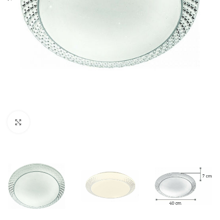
Κλικ για μεγέθυνση