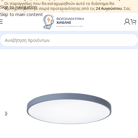
Οι παραγγελίες που θα καταχωρηθούν αυτό το διάστημα θα
Skip to navigation
εξυπηρετηθούν με σειρά προτεραιότητας από τις
24 Αυγούστου
. Σας
ευχαριστούμε για την εμπιστοσύνη.
Skip to main content