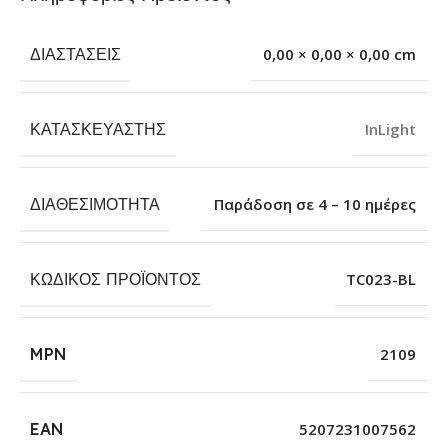
ΔΙΑΣΤΆΣΕΙΣ
0,00 × 0,00 × 0,00 cm
ΚΑΤΑΣΚΕΥΑΣΤΉΣ
InLight
ΔΙΑΘΕΣΙΜΌΤΗΤΑ
Παράδοση σε 4 – 10 ημέρες
ΚΩΔΙΚΌΣ ΠΡΟΪΌΝΤΟΣ
TC023-BL
MPN
2109
EAN
5207231007562