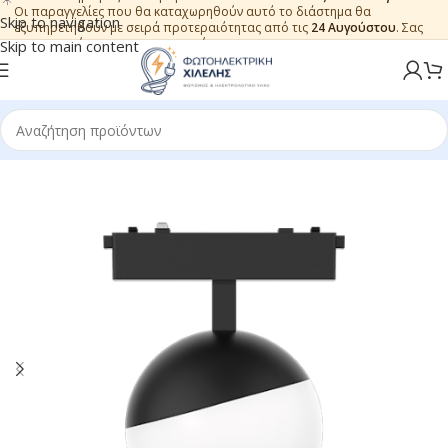
Οι παραγγελίες που θα καταχωρηθούν αυτό το διάστημα θα
Skip to navigation
εξυπηρετηθούν με σειρά προτεραιότητας από τις
24 Αυγούστου
. Σας
ευχαριστούμε για την εμπιστοσύνη.
Skip to main content