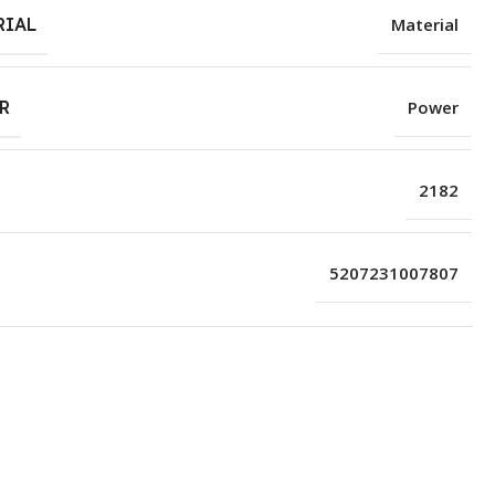
RIAL
Material
R
Power
2182
5207231007807