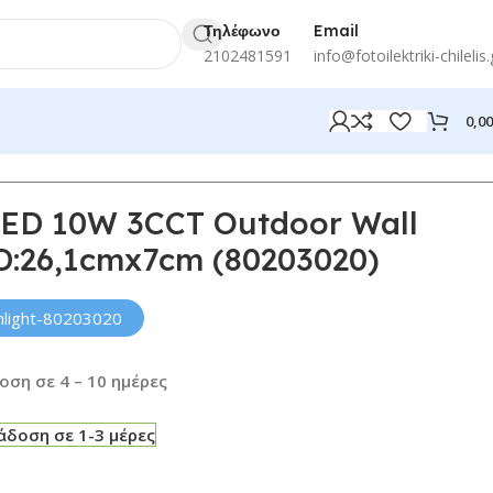
Τηλέφωνο
Email
2102481591
info@fotoilektriki-chilelis.
0,0
 LED 10W 3CCT Outdoor Wall
D:26,1cmx7cm (80203020)
inlight-80203020
ση σε 4 – 10 ημέρες
δοση σε 1-3 μέρες