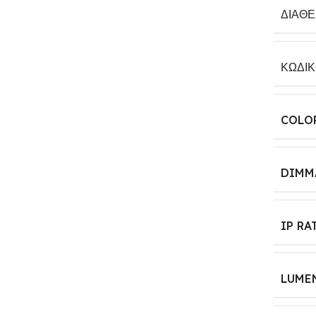
ΔΙΑΘ
ΚΩΔΙ
COLO
DIMM
IP RA
LUME