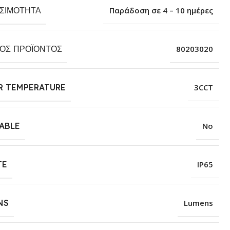
ΕΣΙΜΌΤΗΤΑ
Παράδοση σε 4 – 10 ημέρες
ΚΌΣ ΠΡΟΪΌΝΤΟΣ
80203020
R TEMPERATURE
3CCT
ABLE
No
TE
IP65
NS
Lumens