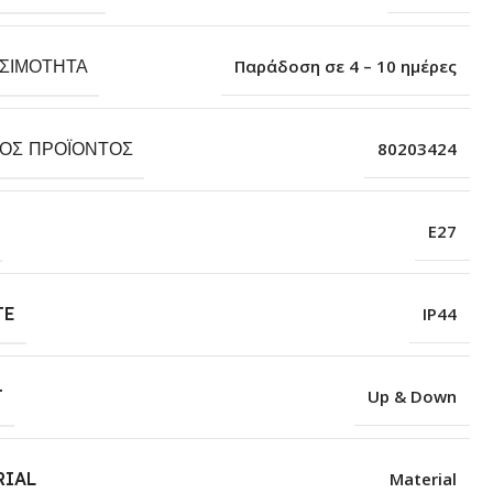
ΕΣΙΜΌΤΗΤΑ
Παράδοση σε 4 – 10 ημέρες
ΚΌΣ ΠΡΟΪΌΝΤΟΣ
80203424
Ε27
TE
IP44
T
Up & Down
RIAL
Material