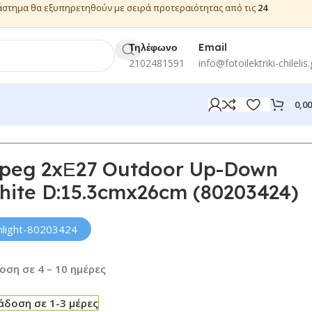
ιάστημα θα εξυπηρετηθούν με σειρά προτεραιότητας από τις
24
Τηλέφωνο
Email
2102481591
info@fotoilektriki-chilelis.
0,0
nipeg 2xΕ27 Outdoor Up-Down
ite D:15.3cmx26cm (80203424)
inlight-80203424
ση σε 4 – 10 ημέρες
δοση σε 1-3 μέρες