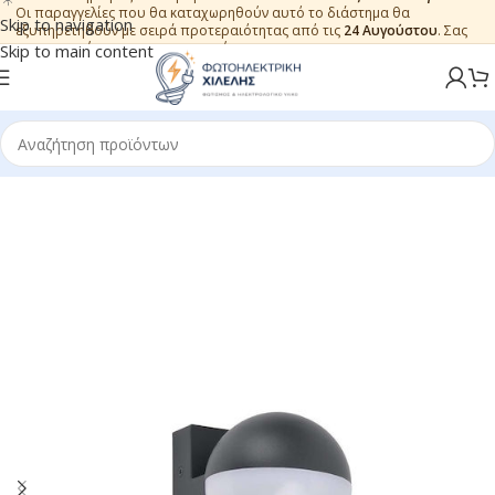
Οι παραγγελίες που θα καταχωρηθούν αυτό το διάστημα θα
Skip to navigation
εξυπηρετηθούν με σειρά προτεραιότητας από τις
24 Αυγούστου
. Σας
ευχαριστούμε για την εμπιστοσύνη.
Skip to main content