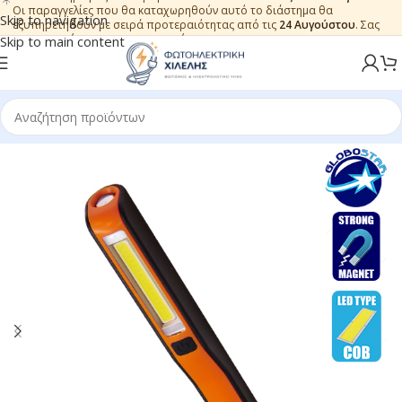
Οι παραγγελίες που θα καταχωρηθούν αυτό το διάστημα θα
Skip to navigation
εξυπηρετηθούν με σειρά προτεραιότητας από τις
24 Αυγούστου
. Σας
ευχαριστούμε για την εμπιστοσύνη.
Skip to main content