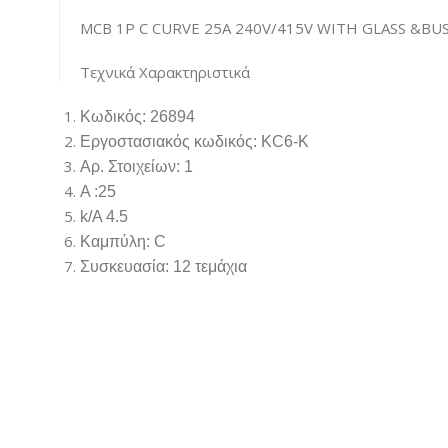
MCB 1P C CURVE 25A 240V/415V WITH GLASS &BU
Τεχνικά Χαρακτηριστικά
Κωδικός: 26894
Εργοστασιακός κωδικός: KC6-K
Αρ. Στοιχείων: 1
Α :25
k/A 4.5
Καμπύλη: C
Συσκευασία: 12 τεμάχια