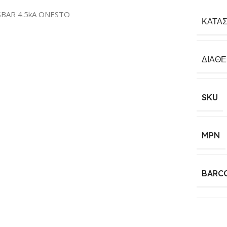
SBAR 4.5kA ONESTO
ΚΑΤΑ
ΔΙΑΘ
SKU
MPN
BARC