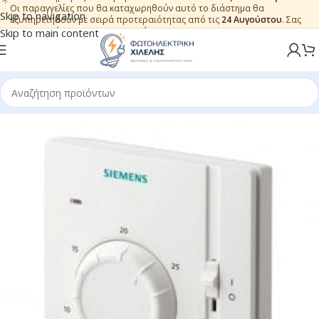
Οι παραγγελίες που θα καταχωρηθούν αυτό το διάστημα θα
Skip to navigation
εξυπηρετηθούν με σειρά προτεραιότητας από τις
24 Αυγούστου
. Σας
ευχαριστούμε για την εμπιστοσύνη.
Skip to main content