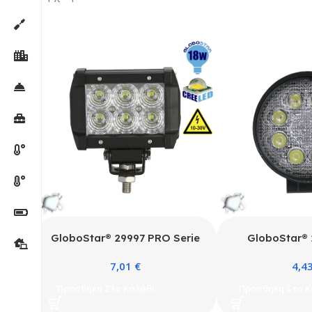
GloboStar® 29997 PRO Serie
GloboStar®
Mini Μπάρα Φωτισμού LED για
Series Προβολέ
7,01
€
4,4
Αυτοκίνητα & Φορτηγά 18W 10-
Working Light 
30V 2520lm 30° Αδιάβροχη
& Φορτηγά Στ
Προσθήκη Στο Καλάθι
Προσθήκη Στο Κ
IP65 Ψυχρό Λευκό 6000k
10-30V 33
Αδιάβροχος IP6