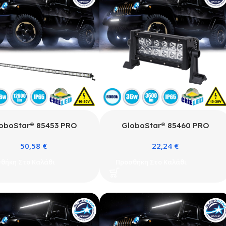
oboStar® 85453 PRO
GloboStar® 85460 PRO
s Μπάρα Ίσια – Straight
Series Μπάρα Ίσια – Straight
50,58
€
22,24
€
υτοκίνητα & Φορτηγά LED
για Αυτοκίνητα & Φορτηγά LED
 XBD 126W 12600lm DC
CREE XBD 36W 3600lm DC
θήκη Στο Καλάθι
Προσθήκη Στο Καλάθι
V Αδιάβροχη IP65 Ψυχρό
10-30V Αδιάβροχη IP65 Ψυχρό
Λευκό 6000K
Λευκό 6000K