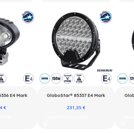
0k
6000k
5336 E4 Mark
GloboStar® 85337 E4 Mark
Glo
rklift Work
Vehicle & JEEP Work Lights –
Vehic
94
€
231,35
€
 Εργασίας για
Φώτα Εργασίας για Οχήματα και
Φώτα 
οφόρα – Κλάρκ
JEEP LED High Power 150W
JEEP
αλάθι
Προσθήκη Στο Καλάθι
Προσ
C 10-30V
DC 10-30V Αδιάβροχo IP6K9K
DC 1
7 Ψυχρό Λευκό
Ψυχρό Λευκό 6000K M22 x Π7
Ψυχρ
 Π6 x Υ9cm
x Υ23.5cm