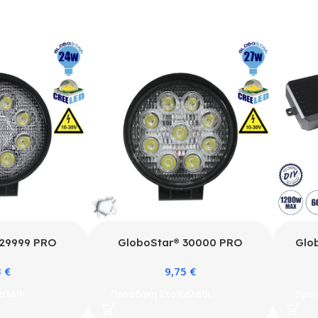
 29999 PRO
GloboStar® 30000 PRO
Glo
ας Εργασίας –
Series Προβολέας Εργασίας –
Πάνε
3
€
9,75
€
για Αυτοκίνητα
Working Light για Αυτοκίνητα
Blue
ρογγυλός 24W
& Φορτηγά Στρογγυλός 27W
Διακ
αλάθι
Προσθήκη Στο Καλάθι
Προσ
60lm 30°
10-30V 3780lm 30°
Max
5 Ψυχρό Λευκό
Αδιάβροχος IP65 Ψυχρό Λευκό
IP65