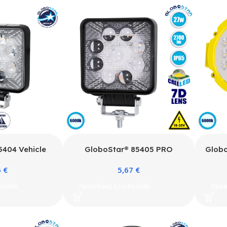
5404 Vehicle
GloboStar® 85405 PRO
Globo
Φώτα Εργασίας
Series Προβολέας Εργασίας –
Προβο
6
€
5,67
€
ED 27W DC 10-
Working Light για Αυτοκίνητα
Work
ο IP67 Ψυχρό
& Φορτηγά LED CREE XBD 7D
& Φ
αλάθι
Προσθήκη Στο Καλάθι
Προσ
Μ14 x Π11 x
27W 2700lm DC 10-30V
63
2cm
Αδιάβροχο IP65 Ψυχρό Λευκό
Αδιάβ
6000K