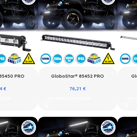
 85450 PRO
GloboStar® 85452 PRO
Gl
σια – Straight
Series Μπάρα Ίσια – Straight
Serie
94
€
76,21
€
υτοκίνητα &
για Αυτοκίνητα & Φορτηγά LED
για Α
CREE XBD 18W
CREE XBD 100W 10000lm DC
CREE
αλάθι
Προσθήκη Στο Καλάθι
Προσ
30V Αδιάβροχη
10-30V Αδιάβροχη IP65 Ψυχρό
10-30
Λευκό 6000K
Λευκό 6000K