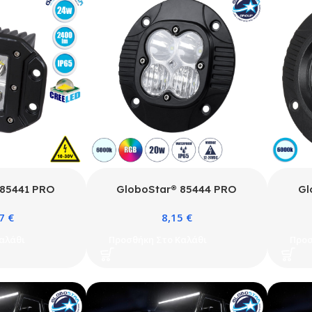
 85441 PRO
GloboStar® 85444 PRO
Gl
ός Προβολέας
Series Χωνευτός Προβολέας
Ser
07
€
8,15
€
king Light για
Εργασίας – Φώτα Ημέρας –
Εργ
 Φορτηγά LED
Working Light – DRL για
Wo
αλάθι
Προσθήκη Στο Καλάθι
Προσ
W 2400lm DC
Αυτοκίνητα & Φορτηγά LED
Αυτ
χο IP65 Ψυχρό
CREE XBD 20W 2000lm DC
CRE
6000K
10-30V Αδιάβροχο IP65 Ψυχρό
10-30
Λευκό 6000K & RGB