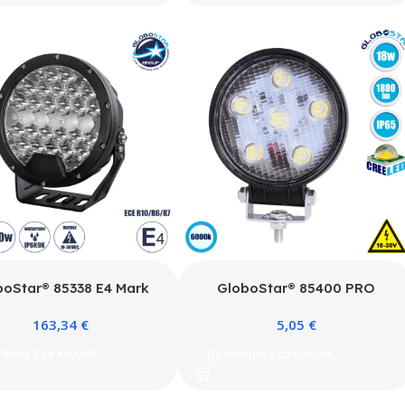
Χρόνια Εγγύηση
IP6K9K Ψυχρό Λευκό 6000K
Μ50 x Π6 x Υ5cm
boStar® 85338 E4 Mark
GloboStar® 85400 PRO
le & JEEP Work Lights –
Series Προβολέας Εργασίας –
163,34
€
5,05
€
Εργασίας για Οχήματα και
Working Light για Αυτοκίνητα
 LED High Power 120W
& Φορτηγά LED CREE XBD
θήκη Στο Καλάθι
Προσθήκη Στο Καλάθι
0-30V Αδιάβροχo IP6K9K
18W 1800lm DC 10-30V
ό Λευκό 6000K M18 x Π7
Αδιάβροχο IP65 Ψυχρό Λευκό
x Υ19cm
6000K