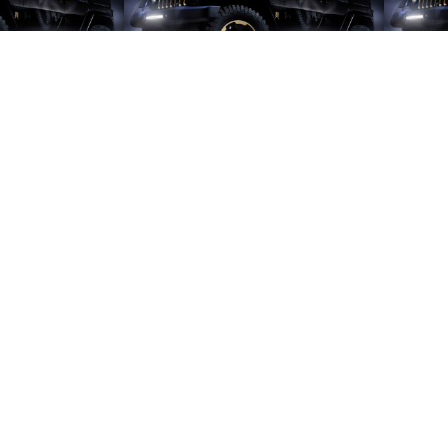
 85464 PRO
GloboStar® 85465 PRO
Globo
σια – Straight
Series Μπάρα Ίσια – Straight
Μπάρ
01
€
109,43
€
 & Φορτηγά LED
για Αυτοκίνητα & Φορτηγά LED
για Α
W 24000lm DC
CREE XBD 300W 30000lm DC
CREE
αλάθι
Προσθήκη Στο Καλάθι
Προσ
χη IP65 Ψυχρό
10-30V Αδιάβροχη IP65 Ψυχρό
10-30
6000K
Λευκό 6000K