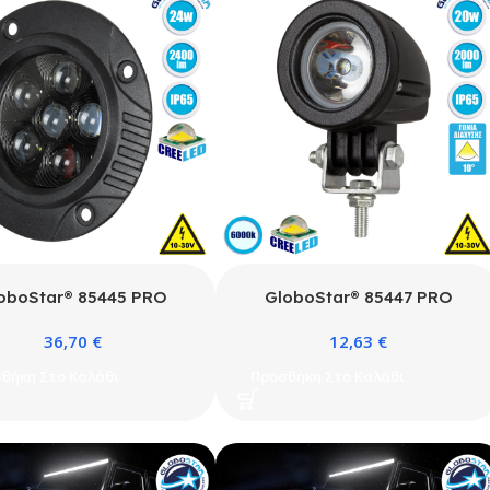
oboStar® 85445 PRO
GloboStar® 85447 PRO
ies Χωνευτός Προβολέας
Series Προβολέας Εργασίας –
36,70
€
12,63
€
ασίας – Φώτα Ημέρας –
Working Light για Αυτοκίνητα
rking Light – DRL για
& Φορτηγά LED CREE XBD
θήκη Στο Καλάθι
Προσθήκη Στο Καλάθι
οκίνητα & Φορτηγά LED
20W 2000lm 10° DC 10-30V
E XBD 24W 2400lm DC
Αδιάβροχο IP65 Ψυχρό Λευκό
V Αδιάβροχο IP65 Ψυχρό
6000K
Λευκό 6000K