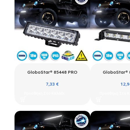
GloboStar® 85448 PRO
GloboStar®
Series Μπάρα Σήμανσης –
Series Μπάρα Ί
7,33
€
12,
Φώτα Ημέρας – DRL για
– DRL για Α
Αυτοκίνητα & Φορτηγά LED
Φορτηγά LED 
Προσθήκη Στο Καλάθι
Προσθήκη Στο Κ
CREE XBD 18W 1800lm DC 10-
1800lm DC 10-
30V Αδιάβροχη IP65 Ψυχρό
IP65 Ψυχρό 
Λευκό 6000K