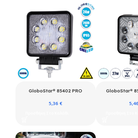
GloboStar® 85402 PRO
GloboStar® 8
Series Προβολέας Εργασίας –
Work Lights – 
5,36
€
5,4
Working Light για Αυτοκίνητα
για Οχήματα L
& Φορτηγά LED CREE XBD
30V Αδιάβροχ
Προσθήκη Στο Καλάθι
Προσθήκη Στο Κ
24W 2400lm DC 10-30V
Λευκό 6000K 
Αδιάβροχο IP65 Ψυχρό Λευκό
Υ2.
6000K