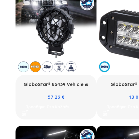
GloboStar® 85439 Vehicle &
GloboStar®
JEEP Work Lights – Φώτα
Series Χωνευτ
57,26
€
13,
Εργασίας για Οχήματα και JEEP
Εργασίας – Wor
με V Light DRL & Φλας LED
Αυτοκίνητα &
Προσθήκη Στο Καλάθι
Προσθήκη Στο Κ
High Power 45W DC 9-36V
CREE XBD 24
Αδιάβροχo IP67 Πορτοκαλί &
10-30V Αδιάβρο
Ψυχρό Λευκό 6000K M17 x Π8
Λευκό 
x Υ21cm