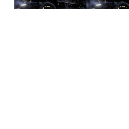
GloboStar® 85462 PRO
GloboStar®
Series Μπάρα Ίσια – Straight
Series Μπάρα Ί
46,97
€
86,
για Αυτοκίνητα & Φορτηγά LED
για Αυτοκίνητα
CREE XBD 120W 12000lm DC
CREE XBD 240
Προσθήκη Στο Καλάθι
Προσθήκη Στο Κ
10-30V Αδιάβροχη IP65 Ψυχρό
10-30V Αδιάβρο
Λευκό 6000K
Λευκό 