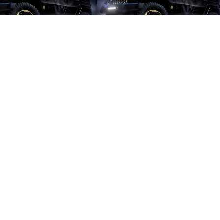
Star® 85471 PRO Series
GloboStar® 85472 PRO
α Καμπυλωτή – Curved
Series Μπάρα Καμπυλωτή –
81,42
€
101,12
€
υτοκίνητα & Φορτηγά LED
Curved για Αυτοκίνητα &
 XBD 180W 18000lm DC
Φορτηγά LED CREE XBD 240W
θήκη Στο Καλάθι
Προσθήκη Στο Καλάθι
V Αδιάβροχη IP65 Ψυχρό
24000lm DC 10-30V
Λευκό 6000K
Αδιάβροχη IP65 Ψυχρό Λευκό
6000K