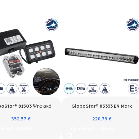
boStar® 81503 Ψηφιακό
GloboStar® 85333 E9 Mark
λ Ελέγχου Φωτισμού DIY
Vehicle – JEEP & Forklift LED
352,57
€
220,79
€
tooth για Οχήματα με 8
Bar – Μπάρα Εργασίας για
όπτες On/Off DC 12-24V
Οχήματα – JEEP &
θήκη Στο Καλάθι
Προσθήκη Στο Καλάθι
 1200W 60A Αδιάβροχο
Περονοφόρα – Κλαρκ LED
 Μ12 x Π7 x Υ1.5cm – 2
120W DC 10-30V Αδιάβροχη