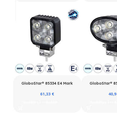
600
GloboStar® 85334 E4 Mark
GloboStar® 8
Vehicle & Forklift Work
Vehicle & Fo
61,33
€
40,
Lights – Φώτα Εργασίας για
Lights – Φώτα
Οχήματα Περονοφόρα – Κλάρκ
Οχήματα Περον
Προσθήκη Στο Καλάθι
Προσθήκη Στο Κ
LED 40W DC 10-30V
LED 40W D
Αδιάβροχο IP67 Ψυχρό Λευκό
Αδιάβροχο IP6
6000K Μ7.5 x Π3.5 x Υ11cm
6000K Μ10 x