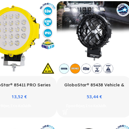
Star® 85411 PRO Series
GloboStar® 85438 Vehicle &
λέας Εργασίας Κίτρινος –
JEEP Work Lights – Φώτα
13,52
€
53,44
€
ing Light για Αυτοκίνητα
Εργασίας για Οχήματα και JEEP
ορτηγά LED CREE XBD
με X Light DRL & Φλας LED
θήκη Στο Καλάθι
Προσθήκη Στο Καλάθι
W 6300lm DC 10-30V
High Power 45W DC 9-36V
ροχος IP65 Ψυχρό Λευκό
Αδιάβροχo IP67 Πορτοκαλί &
6000K
Ψυχρό Λευκό 6000K M17 x Π8
x Υ21cm